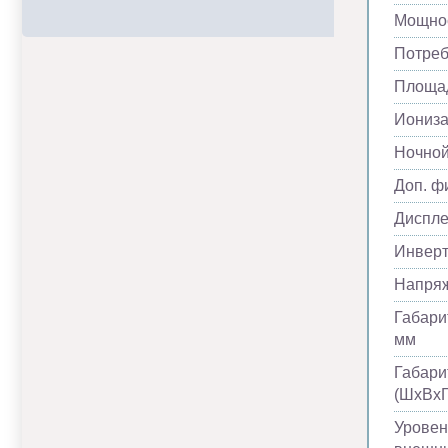
Мощнос
Потреб
Площад
Иониза
Ночно
Доп. ф
Диспл
Инвер
Напря
Габари
мм
Габари
(ШхВхГ
Уровен