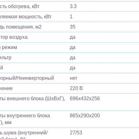
ть обогрева, кВт
3.3
ляемая мощность, кВт
1
ь помещения, м2
35
тор воздуха
да
й режим
да
ильтр
да
ей
да
торный/Неинверторный
нет
жение
220 В
ты внешнего блока (ШхВхГ),
696х432х256
ты внутреннего блока
865х290х200
), мм
ь шума (внутренний/
27/53