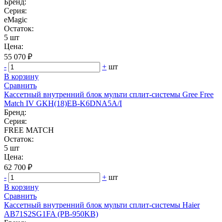
Бренд:
Серия:
eMagic
Остаток:
5 шт
Цена:
55 070 ₽
-
+
шт
В корзину
Сравнить
Кассетный внутренний блок мульти сплит-системы Gree Free
Match IV GKH(18)EB-K6DNA5A/I
Бренд:
Серия:
FREE MATCH
Остаток:
5 шт
Цена:
62 700 ₽
-
+
шт
В корзину
Сравнить
Кассетный внутренний блок мульти сплит-системы Haier
AB71S2SG1FA (PB-950KB)