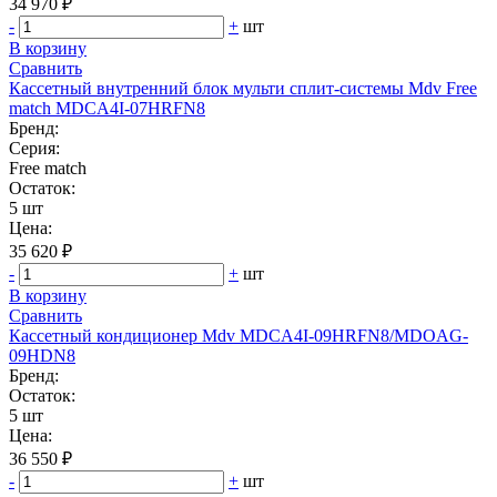
34 970 ₽
-
+
шт
В корзину
Сравнить
Кассетный внутренний блок мульти сплит-системы Mdv Free
match MDCA4I-07HRFN8
Бренд:
Серия:
Free match
Остаток:
5 шт
Цена:
35 620 ₽
-
+
шт
В корзину
Сравнить
Кассетный кондиционер Mdv MDCA4I-09HRFN8/MDOAG-
09HDN8
Бренд:
Остаток:
5 шт
Цена:
36 550 ₽
-
+
шт