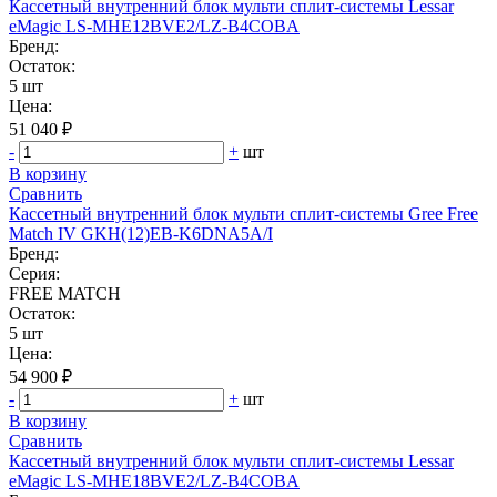
Кассетный внутренний блок мульти сплит-системы Lessar
eMagic LS-MHE12BVE2/LZ-B4COBA
Бренд:
Остаток:
5 шт
Цена:
51 040 ₽
-
+
шт
В корзину
Сравнить
Кассетный внутренний блок мульти сплит-системы Gree Free
Match IV GKH(12)EB-K6DNA5A/I
Бренд:
Серия:
FREE MATCH
Остаток:
5 шт
Цена:
54 900 ₽
-
+
шт
В корзину
Сравнить
Кассетный внутренний блок мульти сплит-системы Lessar
eMagic LS-MHE18BVE2/LZ-B4COBA