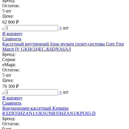
Бренд:
Остаток:
5 шт
Цена:
62 800 ₽
-
+
шт
В корзину
Сравнить
Кассетный внутренний блок мульти сплит-системы Gree Free
Match IV GKH(24)EC-K6DNA6A/I
Бренд:
Серия:
eMagic
Остаток:
5 шт
Цена:
76 300 ₽
-
+
шт
В корзину
Сравнить
Кондиционер кассетный Kentatsu
KSZB35HZAN1/1/KSUNB35HZAN1/KPU65-D
Бренд:
Остаток:
9 шт