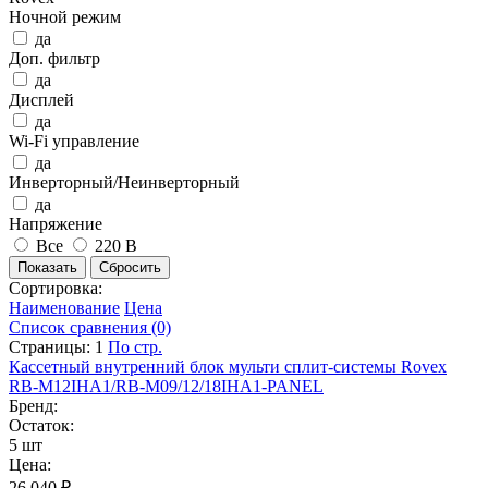
Ночной режим
да
Доп. фильтр
да
Дисплей
да
Wi-Fi управление
да
Инверторный/Неинверторный
да
Напряжение
Все
220 В
Сортировка:
Наименование
Цена
Список сравнения (0)
Страницы:
1
По стр.
Кассетный внутренний блок мульти сплит-системы Rovex
RB-M12IHA1/RB-M09/12/18IHA1-PANEL
Бренд:
Остаток:
5 шт
Цена:
26 040 ₽