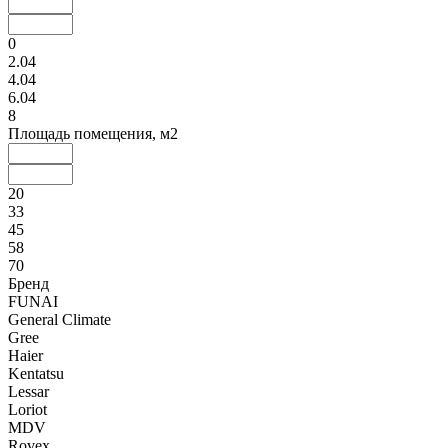
0
2.04
4.04
6.04
8
Площадь помещения, м2
20
33
45
58
70
Бренд
FUNAI
General Climate
Gree
Haier
Kentatsu
Lessar
Loriot
MDV
Rovex