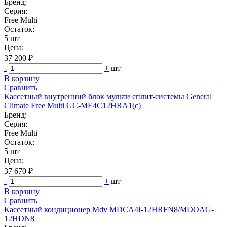
Бренд:
Серия:
Free Multi
Остаток:
5 шт
Цена:
37 200 ₽
-
+
шт
В корзину
Сравнить
Кассетный внутренний блок мульти сплит-системы General
Climate Free Multi GC-ME4С12HRA1(с)
Бренд:
Серия:
Free Multi
Остаток:
5 шт
Цена:
37 670 ₽
-
+
шт
В корзину
Сравнить
Кассетный кондиционер Mdv MDCA4I-12HRFN8/MDOAG-
12HDN8