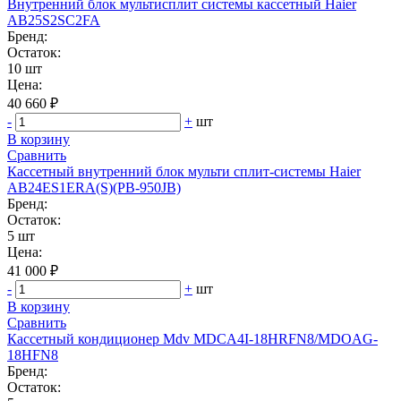
Внутренний блок мультисплит системы кассетный Haier
AB25S2SC2FA
Бренд:
Остаток:
10 шт
Цена:
40 660 ₽
-
+
шт
В корзину
Сравнить
Кассетный внутренний блок мульти сплит-системы Haier
AB24ES1ERA(S)(PB-950JB)
Бренд:
Остаток:
5 шт
Цена:
41 000 ₽
-
+
шт
В корзину
Сравнить
Кассетный кондиционер Mdv MDCA4I-18HRFN8/MDOAG-
18HFN8
Бренд:
Остаток: