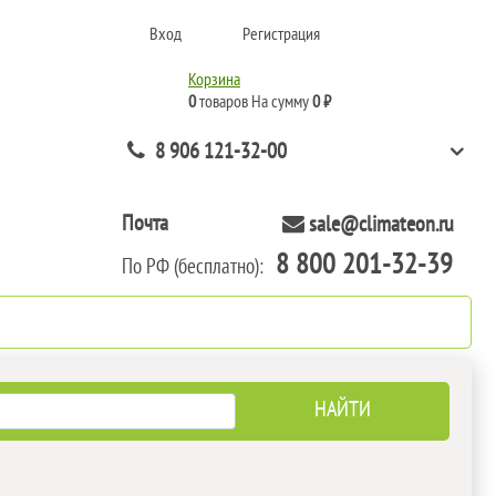
Вход
Регистрация
Корзина
0
товаров
На сумму
0 ₽
8 906 121-32-00
Почта
sale@climateon.ru
8 800 201-32-39
По РФ (бесплатно):
нтажа
Акции
Контакты