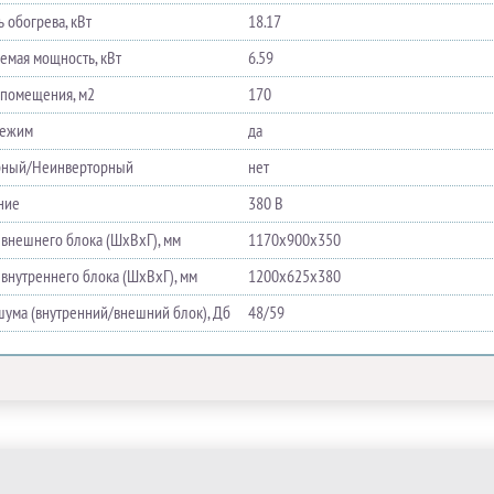
 обогрева, кВт
18.17
емая мощность, кВт
6.59
помещения, м2
170
режим
да
рный/Неинверторный
нет
ние
380 В
 внешнего блока (ШхВхГ), мм
1170х900х350
 внутреннего блока (ШхВхГ), мм
1200х625х380
шума (внутренний/внешний блок), Дб
48/59