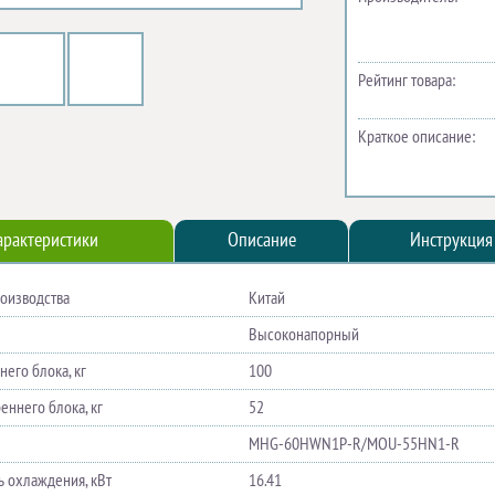
Рейтинг товара:
Краткое описание:
арактеристики
Описание
Инструкция
роизводства
Китай
Высоконапорный
его блока, кг
100
еннего блока, кг
52
MHG-60HWN1P-R/MOU-55HN1-R
 охлаждения, кВт
16.41